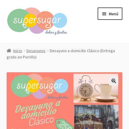
Ir
Ir
Menú
a
al
la
contenido
navegación
Inicio
Inicio
Desayunos
Desayuno a domicilio Clásico (Entrega
Expandi
gratis en Porriño)
Compra online
el
menú
Expandi
Qué hacemos?
hijo
el
menú
Contacto
hijo
Mi cuenta