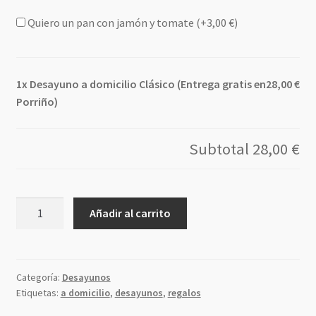
Quiero un pan con jamón y tomate (+
3,00
€
)
1x Desayuno a domicilio Clásico (Entrega gratis en
28,00 €
Porriño)
Subtotal
28,00 €
Desayuno
Añadir al carrito
a
domicilio
Clásico
(Entrega
Categoría:
Desayunos
Etiquetas:
a domicilio
,
desayunos
,
regalos
gratis
en