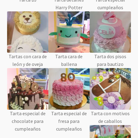
Tartas personalizadas
Harry Potter
cumpleaños
Mesas dulces
Galletas genéricas
Galletas personalizadas
Tartas con cara de
Tarta cara de
Tarta dos pisos
león y de oveja
ballena
para bautizo
Contacto
Mi cuenta
Tarta especial de
Tarta especial de
Tarta con motivos
chocolate para
fresa para
de caballos
cumpleaños
cumpleaños