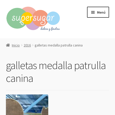
Ir
Ir
Menú
a
al
la
contenido
navegación
Inicio
Inicio
2016
galletas medalla patrulla canina
Expandi
Compra online
el
galletas medalla patrulla
menú
Expandi
Qué hacemos?
hijo
el
canina
menú
Contacto
hijo
Mi cuenta