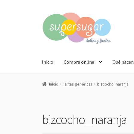
Ir
Ir
a
al
la
contenido
navegación
Inicio
Compra online
Qué hace
Inicio
Tartas genéricas
bizcocho_naranja
bizcocho_naranja