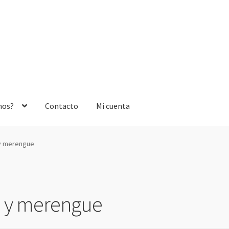
mos?
Contacto
Mi cuenta
 y merengue
a y merengue