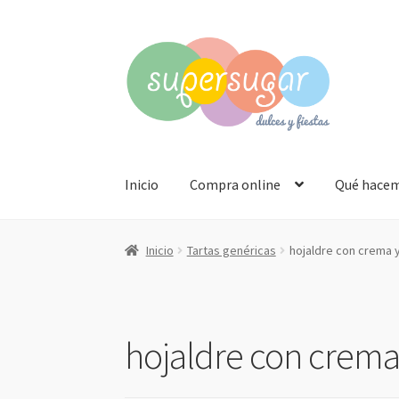
Ir
Ir
a
al
la
contenido
navegación
Inicio
Compra online
Qué hace
Inicio
Tartas genéricas
hojaldre con crema
hojaldre con crem