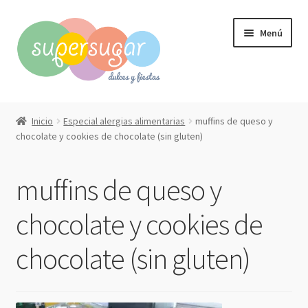
Ir
Ir
Menú
a
al
la
contenido
navegación
Inicio
Inicio
Especial alergias alimentarias
muffins de queso y
Expandi
chocolate y cookies de chocolate (sin gluten)
Compra online
el
menú
Expandi
Qué hacemos?
muffins de queso y
hijo
el
menú
Contacto
chocolate y cookies de
hijo
chocolate (sin gluten)
Mi cuenta