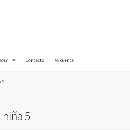
mos?
Contacto
Mi cuenta
a 5
 niña 5