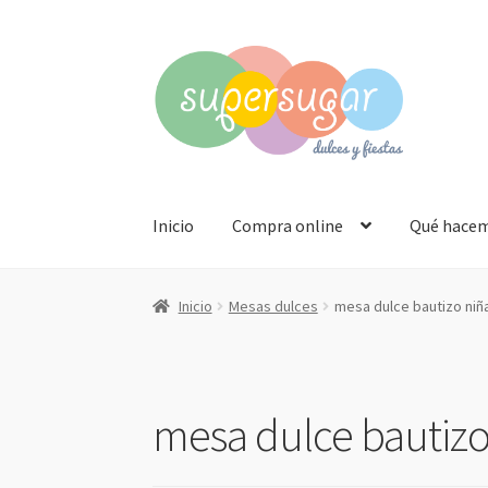
Ir
Ir
a
al
la
contenido
navegación
Inicio
Compra online
Qué hace
Inicio
Mesas dulces
mesa dulce bautizo niñ
mesa dulce bautizo