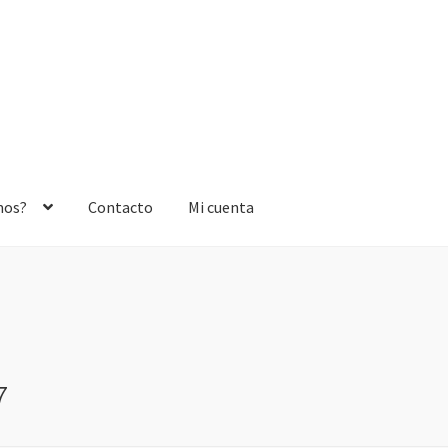
mos?
Contacto
Mi cuenta
7