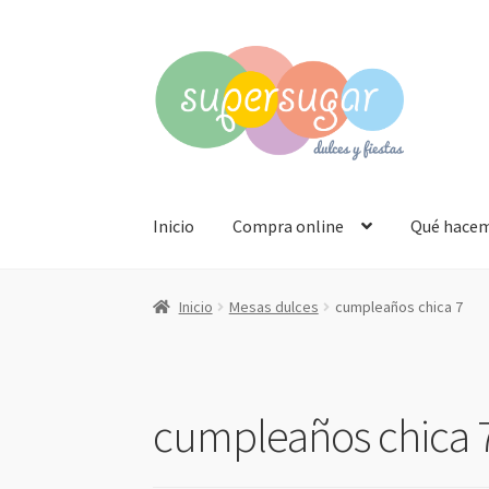
Ir
Ir
a
al
la
contenido
navegación
Inicio
Compra online
Qué hace
Inicio
Mesas dulces
cumpleaños chica 7
cumpleaños chica 