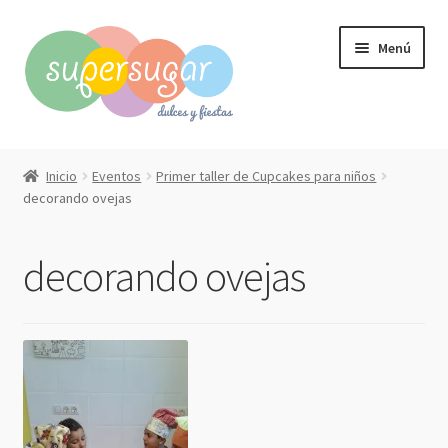
Ir
Ir
Menú
a
al
la
contenido
navegación
Inicio
Inicio
Eventos
Primer taller de Cupcakes para niños
Expandi
decorando ovejas
Compra online
el
menú
Expandi
Qué hacemos?
decorando ovejas
hijo
el
menú
Contacto
hijo
Mi cuenta