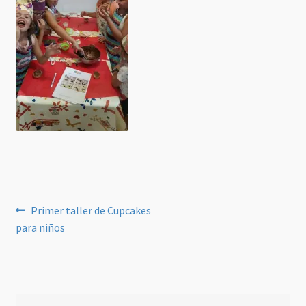
Navegación
Anterior:
Primer taller de Cupcakes
para niños
de
entradas