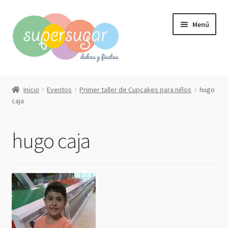
Ir
Ir
Menú
a
al
la
contenido
navegación
Inicio
Inicio
Eventos
Primer taller de Cupcakes para niños
hugo
Expandi
caja
Compra online
el
menú
Expandi
Qué hacemos?
hugo caja
hijo
el
menú
Contacto
hijo
Mi cuenta