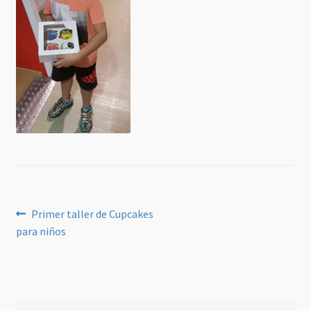
Navegación
Anterior:
Primer taller de Cupcakes
para niños
de
entradas