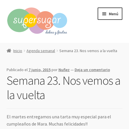
Ir
Ir
Menú
a
al
la
contenido
navegación
Inicio
Inicio
Agenda semanal
Semana 23. Nos vemos a la vuelta
Expandi
Compra online
el
Publicado el
7 junio, 2015
por
Nuñez
—
Deja un comentario
menú
Expandi
Qué hacemos?
Semana 23. Nos vemos a
hijo
el
menú
Contacto
la vuelta
hijo
Mi cuenta
El martes entregamos una tarta muy especial para el
cumpleaños de Mara. Muchas felicidades!!