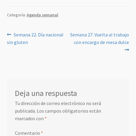
Categoría:
Agenda semanal
Navegación
Anterior:
Siguiente:
Semana 22. Día nacional
Semana 27. Vuelta al trabajo
sin gluten
con encargo de mesa dulce
de
entradas
Deja una respuesta
Tu dirección de correo electrónico no será
publicada.
Los campos obligatorios están
marcados con
*
Comentario
*