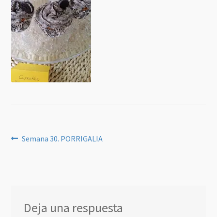
Navegación
Anterior:
Semana 30. PORRIGALIA
de
entradas
Deja una respuesta