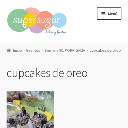
Ir
Ir
Menú
a
al
la
contenido
navegación
Inicio
Inicio
Eventos
Semana 30. PORRIGALIA
cupcakes de oreo
Expandi
Compra online
el
cupcakes de oreo
menú
Expandi
Qué hacemos?
hijo
el
menú
Contacto
hijo
Mi cuenta