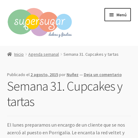
Ir
Ir
Menú
a
al
la
contenido
navegación
Inicio
Inicio
Agenda semanal
Semana 31. Cupcakes y tartas
Expandi
Compra online
el
Publicado el
2 agosto, 2015
por
Nuñez
—
Deja un comentario
menú
Expandi
Qué hacemos?
Semana 31. Cupcakes y
hijo
el
menú
Contacto
tartas
hijo
Mi cuenta
El lunes preparamos un encargo de un cliente que se nos
acercó al puesto en Porrigalia. Le encanta la red veltet y