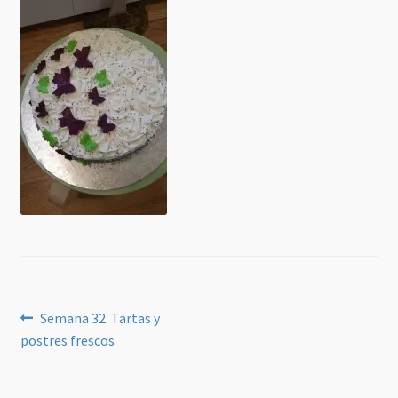
Navegación
Anterior:
Semana 32. Tartas y
postres frescos
de
entradas