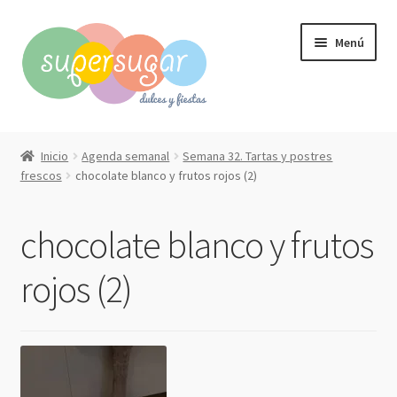
Ir
Ir
Menú
a
al
la
contenido
navegación
Inicio
Inicio
Agenda semanal
Semana 32. Tartas y postres
Expandi
frescos
chocolate blanco y frutos rojos (2)
Compra online
el
menú
Expandi
Qué hacemos?
chocolate blanco y frutos
hijo
el
menú
Contacto
rojos (2)
hijo
Mi cuenta