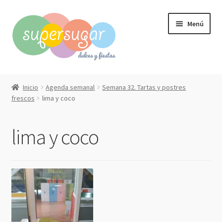
Ir
Ir
Menú
a
al
la
contenido
navegación
Inicio
Inicio
Agenda semanal
Semana 32. Tartas y postres
Expandi
frescos
lima y coco
Compra online
el
menú
Expandi
Qué hacemos?
lima y coco
hijo
el
menú
Contacto
hijo
Mi cuenta