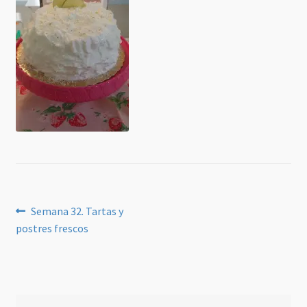
Navegación
Anterior:
Semana 32. Tartas y
postres frescos
de
entradas