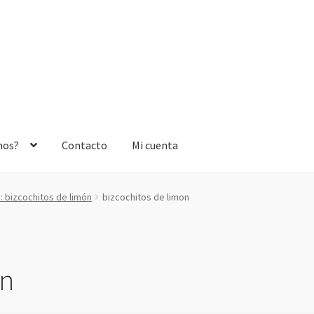
mos?
Contacto
Mi cuenta
 bizcochitos de limón
bizcochitos de limon
on