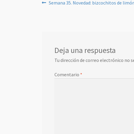
Navegación
Anterior:
Semana 35. Novedad: bizcochitos de limó
de
entradas
Deja una respuesta
Tu dirección de correo electrónico no s
Comentario
*