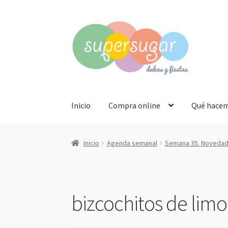
Ir
Ir
a
al
la
contenido
navegación
Inicio
Compra online
Qué hace
Inicio
Agenda semanal
Semana 35. Novedad:
bizcochitos de lim