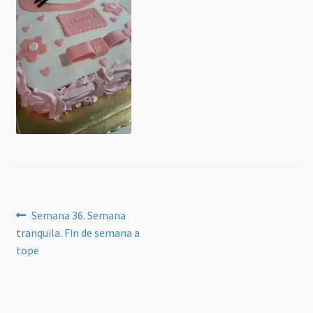
Navegación
Anterior:
Semana 36. Semana
tranquila. Fin de semana a
de
tope
entradas