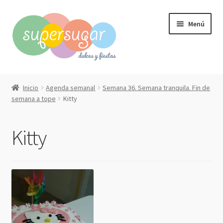
Ir
Ir
Menú
a
al
la
contenido
navegación
Inicio
Inicio
Agenda semanal
Semana 36. Semana tranquila. Fin de
Expandi
semana a tope
Kitty
Compra online
el
menú
Expandi
Qué hacemos?
Kitty
hijo
el
menú
Contacto
hijo
Mi cuenta