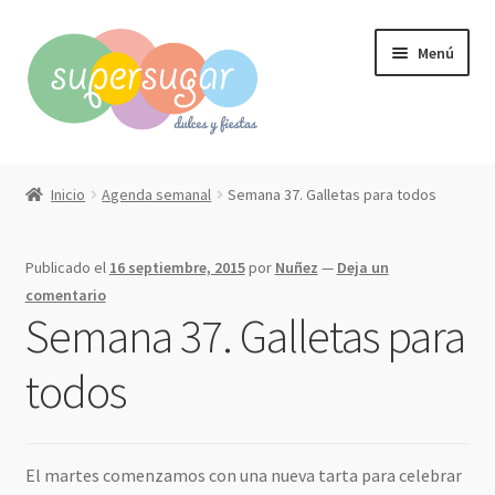
Ir
Ir
Menú
a
al
la
contenido
navegación
Inicio
Inicio
Agenda semanal
Semana 37. Galletas para todos
Expandi
Compra online
el
Publicado el
16 septiembre, 2015
por
Nuñez
—
Deja un
menú
Expandi
Qué hacemos?
comentario
hijo
el
Semana 37. Galletas para
menú
Contacto
hijo
todos
Mi cuenta
El martes comenzamos con una nueva tarta para celebrar