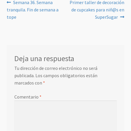
Navegación
Anterior:
Siguiente:
Semana 36. Semana
Primer taller de decoración
tranquila. Fin de semana a
de cupcakes para niñ@s en
de
tope
SuperSugar
entradas
Deja una respuesta
Tu dirección de correo electrónico no será
publicada.
Los campos obligatorios están
marcados con
*
Comentario
*