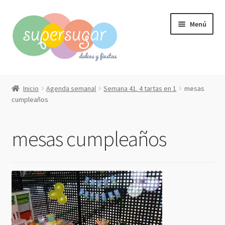
Ir
Ir
Menú
a
al
la
contenido
navegación
Inicio
Inicio
Agenda semanal
Semana 41. 4 tartas en 1
mesas
Expandi
cumpleaños
Compra online
el
menú
Expandi
Qué hacemos?
mesas cumpleaños
hijo
el
menú
Contacto
hijo
Mi cuenta