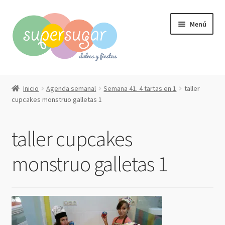
Ir
Ir
Menú
a
al
la
contenido
navegación
Inicio
Inicio
Agenda semanal
Semana 41. 4 tartas en 1
taller
Expandi
cupcakes monstruo galletas 1
Compra online
el
menú
Expandi
Qué hacemos?
taller cupcakes
hijo
el
menú
Contacto
monstruo galletas 1
hijo
Mi cuenta