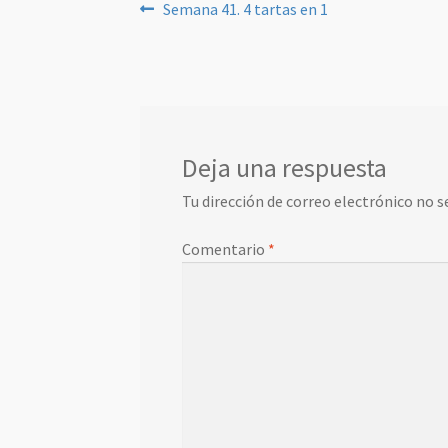
Navegación
Anterior:
Semana 41. 4 tartas en 1
de
entradas
Deja una respuesta
Tu dirección de correo electrónico no s
Comentario
*