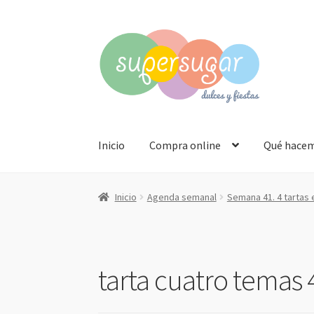
Ir
Ir
a
al
la
contenido
navegación
Inicio
Compra online
Qué hace
Inicio
Agenda semanal
Semana 41. 4 tartas 
tarta cuatro temas 