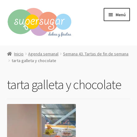
Ir
Ir
Menú
a
al
la
contenido
navegación
Inicio
Inicio
Agenda semanal
Semana 43. Tartas de fin de semana
Expandi
tarta galleta y chocolate
Compra online
el
menú
Expandi
Qué hacemos?
tarta galleta y chocolate
hijo
el
menú
Contacto
hijo
Mi cuenta