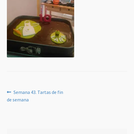
Navegación
Anterior:
Semana 43. Tartas de fin
de semana
de
entradas