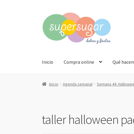
Ir
Ir
a
al
la
contenido
navegación
Inicio
Compra online
Qué hace
Inicio
Agenda semanal
Semana 44. Hallowe
taller halloween pa