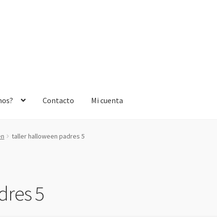
mos?
Contacto
Mi cuenta
en
taller halloween padres 5
dres 5