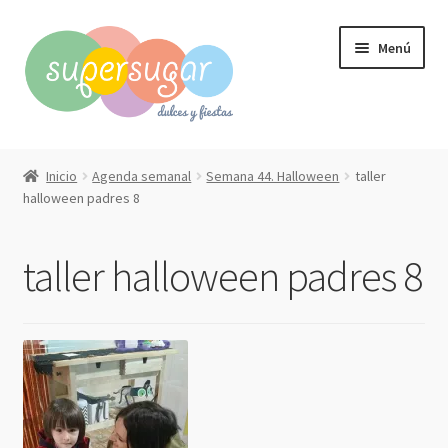
Ir
Ir
Menú
a
al
la
contenido
navegación
Inicio
Inicio
Agenda semanal
Semana 44. Halloween
taller
Expandi
halloween padres 8
Compra online
el
menú
Expandi
Qué hacemos?
taller halloween padres 8
hijo
el
menú
Contacto
hijo
Mi cuenta