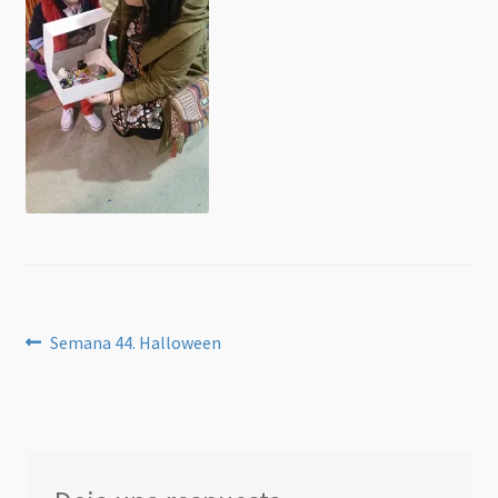
Navegación
Anterior:
Semana 44. Halloween
de
entradas