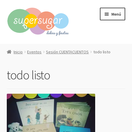
Ir
Ir
Menú
a
al
la
contenido
navegación
Inicio
Inicio
Eventos
Sesión CUENTACUENTOS
todo listo
Expandi
Compra online
el
todo listo
menú
Expandi
Qué hacemos?
hijo
el
menú
Contacto
hijo
Mi cuenta