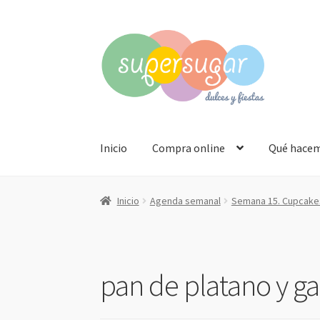
Ir
Ir
a
al
la
contenido
navegación
Inicio
Compra online
Qué hace
Inicio
Agenda semanal
Semana 15. Cupcakes
pan de platano y gal