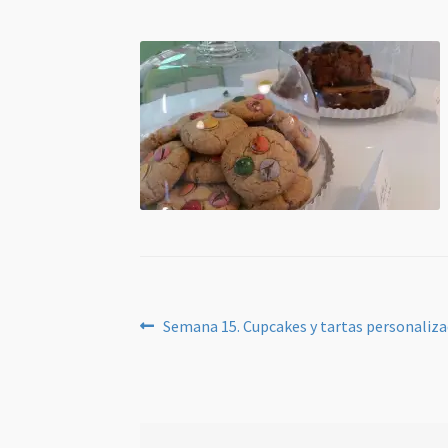
Navegación
Anterior:
Semana 15. Cupcakes y tartas personaliz
de
entradas