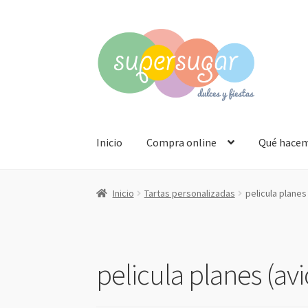
Ir
Ir
a
al
la
contenido
navegación
Inicio
Compra online
Qué hace
Inicio
Tartas personalizadas
pelicula planes
pelicula planes (av