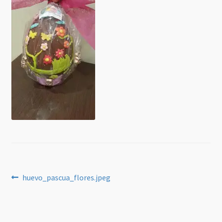
Navegación
Anterior:
huevo_pascua_flores.jpeg
de
entradas