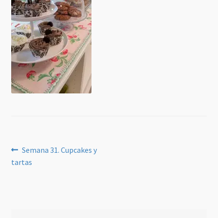
Navegación
Anterior:
Semana 31. Cupcakes y
tartas
de
entradas