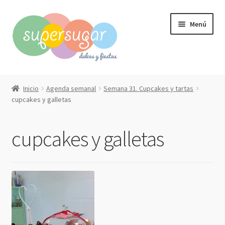
Ir
Ir
Menú
a
al
la
contenido
navegación
Inicio
Inicio
Agenda semanal
Semana 31. Cupcakes y tartas
Expandi
cupcakes y galletas
Compra online
el
menú
Expandi
Qué hacemos?
cupcakes y galletas
hijo
el
menú
Contacto
hijo
Mi cuenta