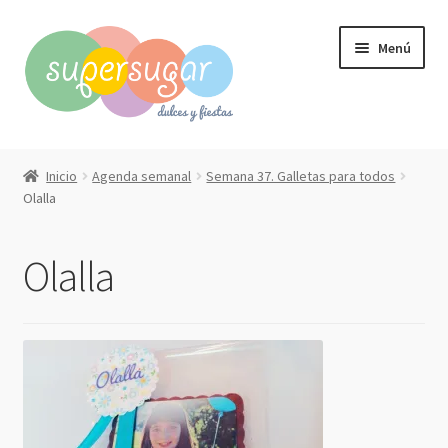
Ir
Ir
Menú
a
al
la
contenido
navegación
Inicio
Inicio
Agenda semanal
Semana 37. Galletas para todos
Expandi
Olalla
Compra online
el
menú
Expandi
Qué hacemos?
Olalla
hijo
el
menú
Contacto
hijo
Mi cuenta